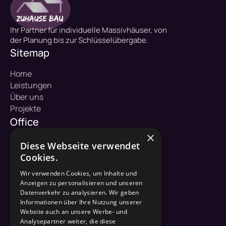
Ihr Partner für individuelle Massivhäuser, von
der Planung bis zur Schlüsselübergabe.
Sitemap
Home
Leistungen
Über uns
Projekte
Office
×
ZuHause Bau GmbH
Diese Webseite verwendet
Hofkoppel 1
Cookies.
23883 Dargow
Wir verwenden Cookies, um Inhalte und
Kontakt
Anzeigen zu personalisieren und unseren
Datenverkehr zu analysieren. Wir geben
04542 / 822 36 50
Informationen über Ihre Nutzung unserer
Website auch an unsere Werbe- und
info@zuhause-bau.de
Analysepartner weiter, die diese