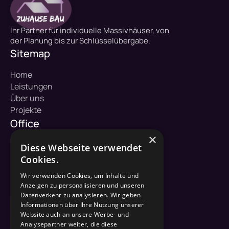
Ihr Partner für individuelle Massivhäuser, von
der Planung bis zur Schlüsselübergabe.
Sitemap
Home
Leistungen
Über uns
Projekte
Office
×
ZuHause Bau GmbH
Diese Webseite verwendet
Hofkoppel 1
Cookies.
23883 Dargow
Wir verwenden Cookies, um Inhalte und
Kontakt
Anzeigen zu personalisieren und unseren
Datenverkehr zu analysieren. Wir geben
04542 / 822 36 50
Informationen über Ihre Nutzung unserer
Website auch an unsere Werbe- und
info@zuhause-bau.de
Analysepartner weiter, die diese