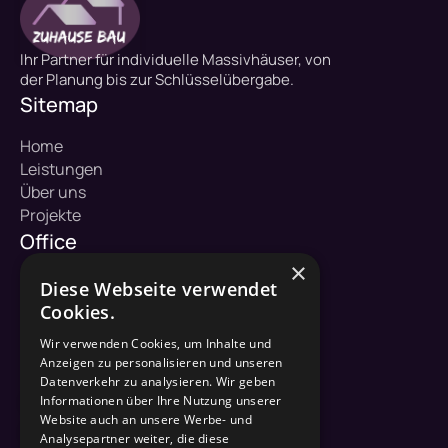
Ihr Partner für individuelle Massivhäuser, von
der Planung bis zur Schlüsselübergabe.
Sitemap
Home
Leistungen
Über uns
Projekte
Office
×
ZuHause Bau GmbH
Diese Webseite verwendet
Hofkoppel 1
Cookies.
23883 Dargow
Wir verwenden Cookies, um Inhalte und
Kontakt
Anzeigen zu personalisieren und unseren
Datenverkehr zu analysieren. Wir geben
04542 / 822 36 50
Informationen über Ihre Nutzung unserer
Website auch an unsere Werbe- und
info@zuhause-bau.de
Analysepartner weiter, die diese