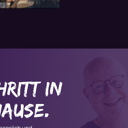
hritt in
hause.
tgespräch und