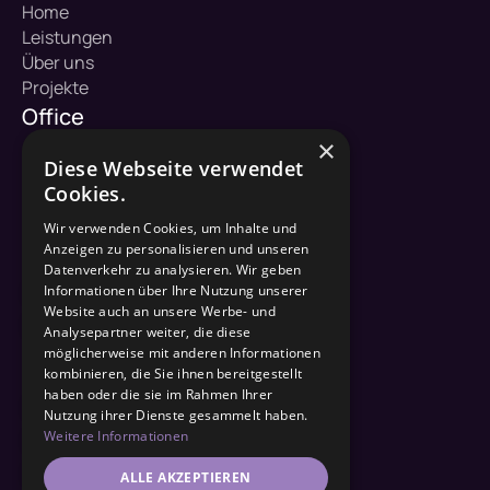
Home
Leistungen
Über uns
Projekte
Office
×
ZuHause Bau GmbH
Diese Webseite verwendet
Hofkoppel 1
Cookies.
23883 Dargow
Wir verwenden Cookies, um Inhalte und
Kontakt
Anzeigen zu personalisieren und unseren
Datenverkehr zu analysieren. Wir geben
04542 / 822 36 50
Informationen über Ihre Nutzung unserer
Website auch an unsere Werbe- und
info@zuhause-bau.de
Analysepartner weiter, die diese
Social Media
möglicherweise mit anderen Informationen
kombinieren, die Sie ihnen bereitgestellt
haben oder die sie im Rahmen Ihrer
Youtube
Nutzung ihrer Dienste gesammelt haben.
Instagram
Weitere Informationen
Facebook
ALLE AKZEPTIEREN