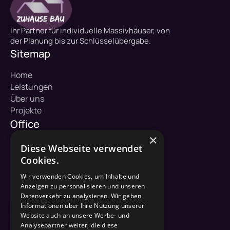
Ihr Partner für individuelle Massivhäuser, von
der Planung bis zur Schlüsselübergabe.
Sitemap
Home
Leistungen
Über uns
Projekte
Office
×
ZuHause Bau GmbH
Diese Webseite verwendet
Hofkoppel 1
Cookies.
23883 Dargow
Wir verwenden Cookies, um Inhalte und
Kontakt
Anzeigen zu personalisieren und unseren
Datenverkehr zu analysieren. Wir geben
04542 / 822 36 50
Informationen über Ihre Nutzung unserer
Website auch an unsere Werbe- und
info@zuhause-bau.de
Analysepartner weiter, die diese